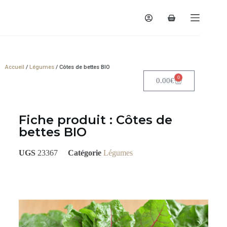
Accueil
/
Légumes
/ Côtes de bettes BIO
0
0.00
€
Votre panier est actuellement vide.
Fiche produit : Côtes de
bettes BIO
UGS
23367
Catégorie
Légumes