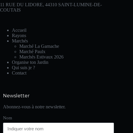
11 RUE DU LIDORE, 44310 SAINT-LUMINE-DE-
COUTAIS
Accueil
Rayons
Marchés
Marché La Garnache
Marché Paulx
Marchés Estivaux 2026
Organise ton Jardin
Qui suis je ?
Contact
Newsletter
Abonnez-vous à notre newsletter.
Nom