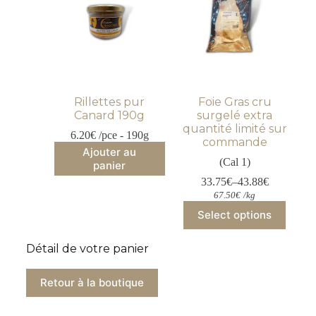
Rillettes pur
Foie Gras cru
Canard 190g
surgelé extra
quantité limité sur
6.20
€
 /pce - 190g
commande
Ajouter au
(Cal 1)
panier
33.75
€
–
43.88
€
67.50
€
/
kg
Select options
Détail de votre panier
Retour à la boutique