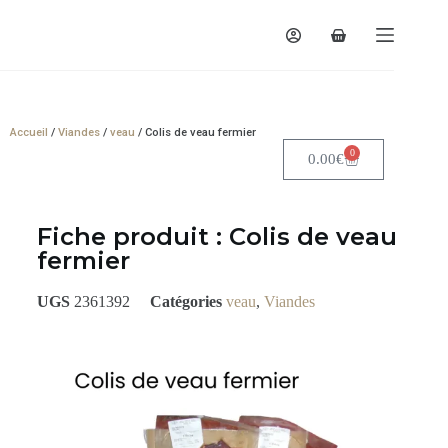
Accueil
/
Viandes
/
veau
/ Colis de veau fermier
0
0.00
€
Votre panier est actuellement vide.
Fiche produit : Colis de veau
fermier
UGS
2361392
Catégories
veau
,
Viandes