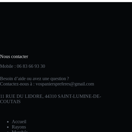
Nous contacter
Mobile :
06 83 66 93 30
Besoin d’aide ou avez une question ?
Contactez-nous à :
vospanierspreferes@gmail.com
11 RUE DU LIDORE, 44310 SAINT-LUMINE-DE-
COUTAIS
Accueil
Rayons